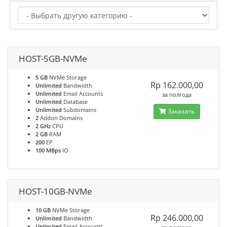
HOST-5GB-NVMe
5 GB
NVMe Storage
Rp 162.000,00
Unlimited
Bandwidth
Unlimited
Email Accounts
за полгода
Unlimited
Database
Unlimited
Subdomains
Заказать
2
Addon Domains
2 GHz
CPU
2 GB
RAM
200
EP
100 MBps
IO
HOST-10GB-NVMe
10 GB
NVMe Storage
Rp 246.000,00
Unlimited
Bandwidth
Unlimited
Email Accounts