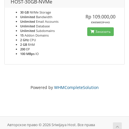
HOST-30GB-NVMe
30 GB
NVMe Storage
Rp 109.000,00
Unlimited
Bandwidth
Unlimited
Email Accounts
ежемесячно
Unlimited
Database
Unlimited
Subdomains
Заказать
15
Addon Domains
2 GHz
CPU
2 GB
RAM
200
EP
100 MBps
IO
Powered by
WHMCompleteSolution
Авторское право © 2026 Sriwijaya Host. Все права