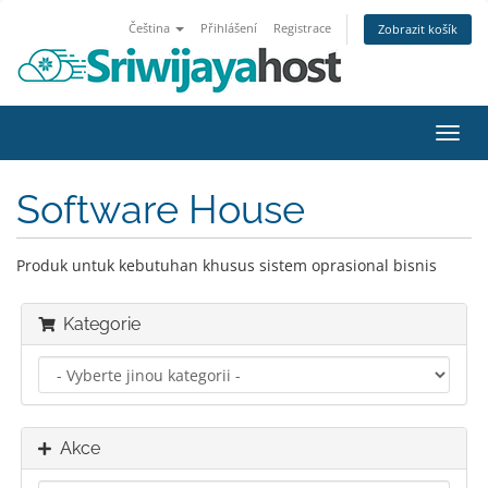
Čeština
Přihlášení
Registrace
Zobrazit košík
Přep
navig
Software House
Produk untuk kebutuhan khusus sistem oprasional bisnis
Kategorie
Akce