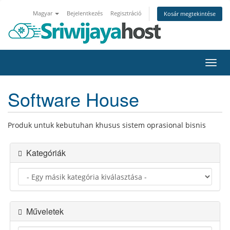
Magyar
Bejelentkezés
Regisztráció
Kosár megtekintése
Váltá
a
navig
Software House
Produk untuk kebutuhan khusus sistem oprasional bisnis
Kategóriák
Műveletek