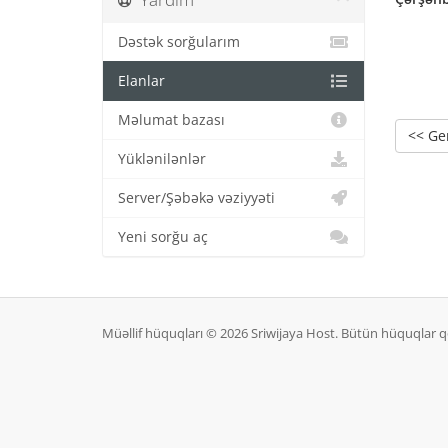
Dəstək sorğularım
Elanlar
Məlumat bazası
<< Ge
Yüklənilənlər
Server/Şəbəkə vəziyyəti
Yeni sorğu aç
Müəllif hüquqları © 2026 Sriwijaya Host. Bütün hüquqlar 