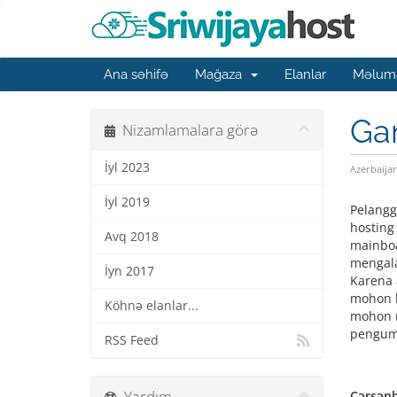
Ana səhifə
Mağaza
Elanlar
Məluma
Ga
Nizamlamalara görə
İyl 2023
Azerbaija
İyl 2019
Pelangg
hosting
Avq 2018
mainboa
mengala
İyn 2017
Karena 
mohon k
Köhnə elanlar...
mohon m
pengumu
RSS Feed
Yardım
Çərşənb