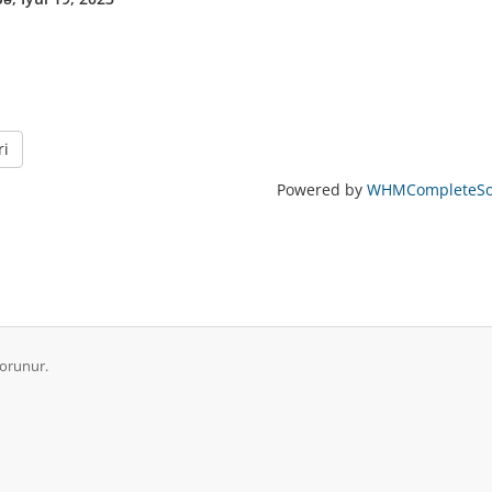
ri
Powered by
WHMCompleteSol
qorunur.