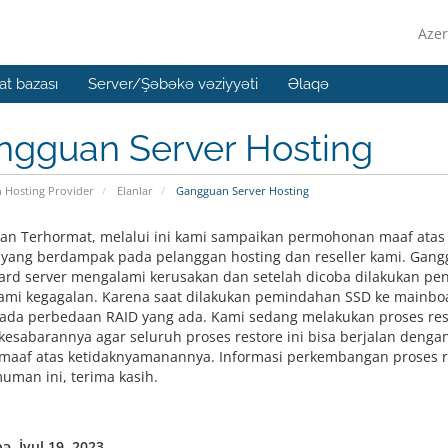
Azer
t bazası
Server/Şəbəkə vəziyyəti
Əlaqə
ngguan Server Hosting
n Hosting Provider
Elanlar
Gangguan Server Hosting
an Terhormat, melalui ini kami sampaikan permohonan maaf atas 
 yang berdampak pada pelanggan hosting dan reseller kami. Gangg
rd server mengalami kerusakan dan setelah dicoba dilakukan pen
mi kegagalan. Karena saat dilakukan pemindahan SSD ke mainboard
ada perbedaan RAID yang ada. Kami sedang melakukan proses rest
esabarannya agar seluruh proses restore ini bisa berjalan dengan
aaf atas ketidaknyamanannya. Informasi perkembangan proses re
man ini, terima kasih.
ə, İyul 19, 2023