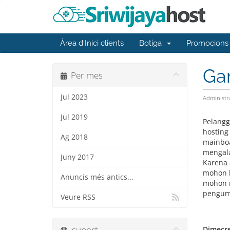
Àrea d'Inici clients
Botiga
Promocions
Ga
Per mes
Jul 2023
Administr
Jul 2019
Pelangg
hosting
Ag 2018
mainboa
mengala
Juny 2017
Karena 
mohon k
Anuncis més antics...
mohon m
pengumu
Veure RSS
suport
Dimecres