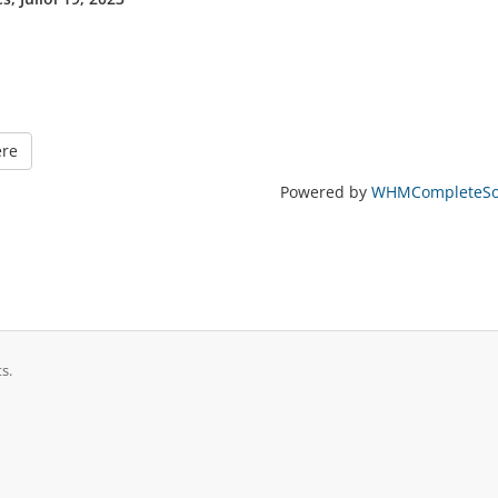
ere
Powered by
WHMCompleteSol
s.