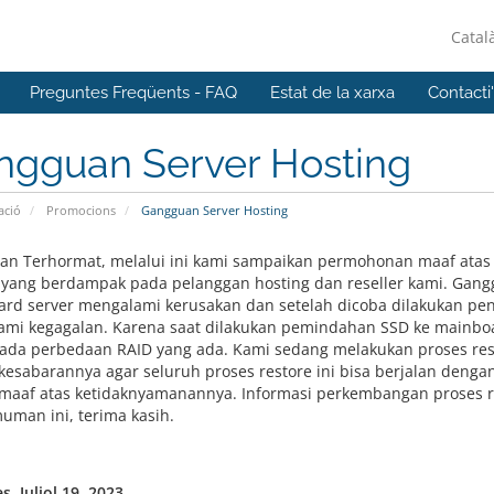
Catal
Preguntes Freqüents - FAQ
Estat de la xarxa
Contacti
ngguan Server Hosting
ació
Promocions
Gangguan Server Hosting
an Terhormat, melalui ini kami sampaikan permohonan maaf atas 
 yang berdampak pada pelanggan hosting dan reseller kami. Gangg
rd server mengalami kerusakan dan setelah dicoba dilakukan pen
mi kegagalan. Karena saat dilakukan pemindahan SSD ke mainboard
ada perbedaan RAID yang ada. Kami sedang melakukan proses rest
esabarannya agar seluruh proses restore ini bisa berjalan dengan
aaf atas ketidaknyamanannya. Informasi perkembangan proses re
man ini, terima kasih.
, Juliol 19, 2023